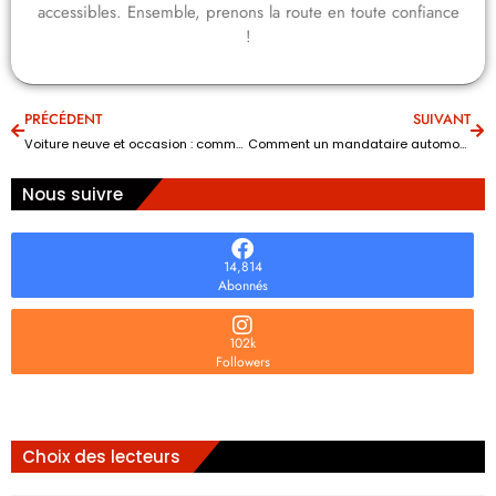
accessibles. Ensemble, prenons la route en toute confiance
!
PRÉCÉDENT
SUIVANT
Voiture neuve et occasion : comment bien choisir selon vos besoins ?
Comment un mandataire automobile fiable permet d’acheter une voiture neuve moins chère sans soucis
Nous suivre
14,814
Abonnés
102k
Followers
Choix des lecteurs