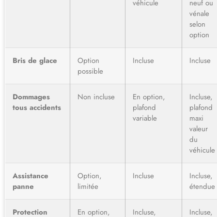
véhicule
neuf ou
vénale
selon
option
Bris de glace
Option
Incluse
Incluse
possible
Dommages
Non incluse
En option,
Incluse,
tous accidents
plafond
plafond
variable
maxi
valeur
du
véhicule
Assistance
Option,
Incluse
Incluse,
panne
limitée
étendue
Protection
En option,
Incluse,
Incluse,