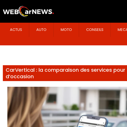
ACTUS
AUTO
MOTO
CONSEILS
MECA
CarVertical : la comparaison des services pour 
d’occasion