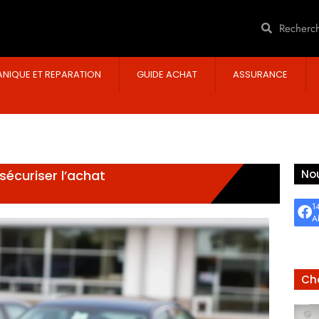
NIQUE ET REPARATION
GUIDE ACHAT
ASSURANCE
sécuriser l’achat
Nou
1
A
Cho