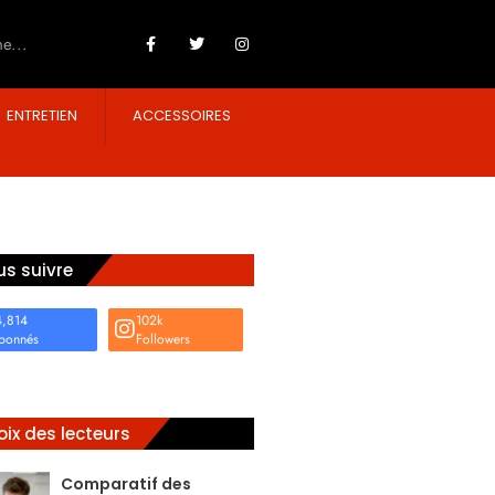
ENTRETIEN
ACCESSOIRES
s suivre
4,814
102k
bonnés
Followers
ix des lecteurs
Comparatif des