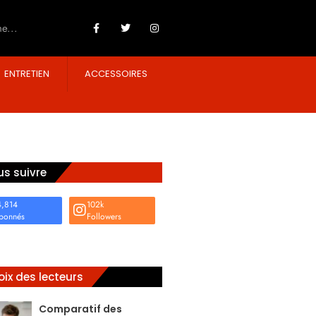
ENTRETIEN
ACCESSOIRES
s suivre
4,814
102k
bonnés
Followers
ix des lecteurs
Comparatif des