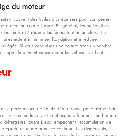
’âge du moteur
ssitent souvent des huiles plus épaisses pour compenser
protection contre l’usure. En général, les huiles dites
les joints et à réduire les fuites, tout en améliorant la
huiles aident à minimiser l’oxydation et à réduire
 plus âgés. Si vous conduisez une voiture avec un nombre
uile spécifiquement conçue pour les véhicules « haute
eur
rer la performance de l’huile. On retrouve généralement des
nti-usure comme le zinc et le phosphore forment une barrière
. Les détergents, quant à eux, empêchent l’accumulation de
a propreté et sa performance continue. Les dispersants,
ontaminants dans l’huile plutôt que de les laisser se déposer,