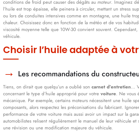
conditions de froid peut causer des dégâts au
moteur
. Imaginez dé
l’huile est trop épaisse, elle peinera à circuler, mettant un stress 
ou lors de conduites intensives comme en montagne, une huile trop f
chaleur. Choisissez donc en fonction de la météo et de vos habitud
viscosité moyenne telle que 10W-30 convient souvent. Cependant, vé
véhicule.
Choisir l’huile adaptée à vot
Les recommandations du constructeu
Tiens, on dirait que quelqu’un a oublié son
carnet d’entretien
… V
concernant le type d’huile approprié pour votre
voiture
. Ne vous é
mécanique. Par exemple, certains moteurs nécessitent une huile sp
composants, alors respectez les préconisations du fabricant. Ignor
performance de votre voiture mais aussi avoir un impact sur la garan
automobilistes relisent régulièrement le manuel de leur véhicule et s
une révision ou une modification majeure du véhicule.