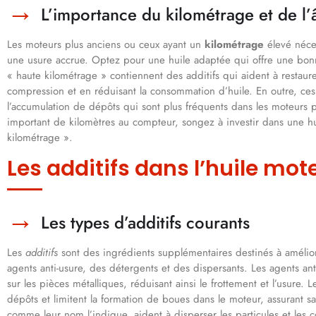
L’importance du kilométrage et de l
Les moteurs plus anciens ou ceux ayant un
kilométrage
élevé néce
une usure accrue. Optez pour une huile adaptée qui offre une bonne 
« haute kilométrage » contiennent des additifs qui aident à restaurer 
compression et en réduisant la consommation d’huile. En outre, ces 
l’accumulation de dépôts qui sont plus fréquents dans les moteurs
important de kilomètres au compteur, songez à investir dans une h
kilométrage ».
Les additifs dans l’huile mot
Les types d’additifs courants
Les
additifs
sont des ingrédients supplémentaires destinés à amélio
agents anti-usure, des détergents et des dispersants. Les agents a
sur les pièces métalliques, réduisant ainsi le frottement et l’usure
dépôts et limitent la formation de boues dans le moteur, assurant s
comme leur nom l’indique, aident à disperser les particules et les c