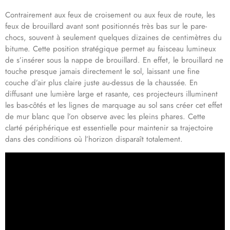
Contrairement aux feux de croisement ou aux feux de route, les
feux de brouillard avant sont positionnés très bas sur le pare-
chocs, souvent à seulement quelques dizaines de centimètres du
bitume. Cette position stratégique permet au faisceau lumineux
de s’insérer sous la nappe de brouillard. En effet, le brouillard ne
touche presque jamais directement le sol, laissant une fine
couche d’air plus claire juste au-dessus de la chaussée. En
diffusant une lumière large et rasante, ces projecteurs illuminent
les bas-côtés et les lignes de marquage au sol sans créer cet effet
de mur blanc que l’on observe avec les pleins phares. Cette
clarté périphérique est essentielle pour maintenir sa trajectoire
dans des conditions où l’horizon disparaît totalement.