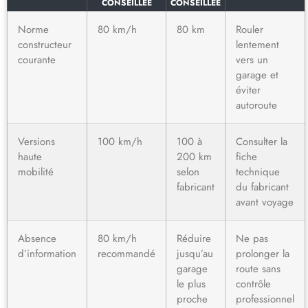
CONSEILLÉE
CONSEILLÉE
Norme
80 km/h
80 km
Rouler
constructeur
lentement
courante
vers un
garage et
éviter
autoroute
Versions
100 km/h
100 à
Consulter la
haute
200 km
fiche
mobilité
selon
technique
fabricant
du fabricant
avant voyage
Absence
80 km/h
Réduire
Ne pas
d’information
recommandé
jusqu’au
prolonger la
garage
route sans
le plus
contrôle
proche
professionnel