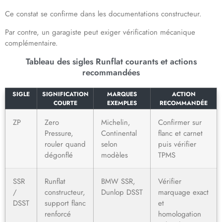
Ce constat se confirme dans les documentations constructeur.
Par contre, un garagiste peut exiger vérification mécanique
complémentaire.
Tableau des sigles Runflat courants et actions
recommandées
SIGLE
SIGNIFICATION
MARQUES
ACTION
COURTE
EXEMPLES
RECOMMANDÉE
ZP
Zero
Michelin,
Confirmer sur
Pressure,
Continental
flanc et carnet
rouler quand
selon
puis vérifier
dégonflé
modèles
TPMS
SSR
Runflat
BMW SSR,
Vérifier
/
constructeur,
Dunlop DSST
marquage exact
DSST
support flanc
et
renforcé
homologation