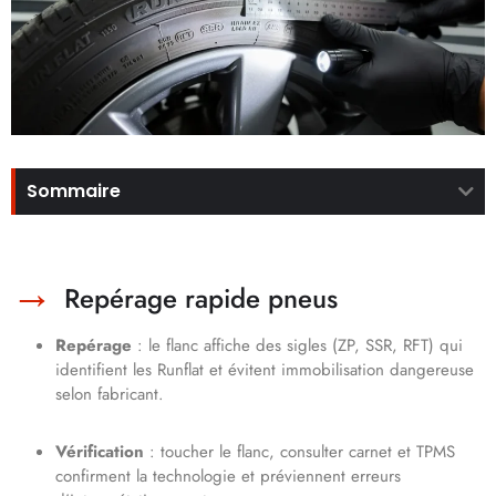
Sommaire
Repérage rapide pneus
Repérage
: le flanc affiche des sigles (ZP, SSR, RFT) qui
identifient les Runflat et évitent immobilisation dangereuse
selon fabricant.
Vérification
: toucher le flanc, consulter carnet et TPMS
confirment la technologie et préviennent erreurs