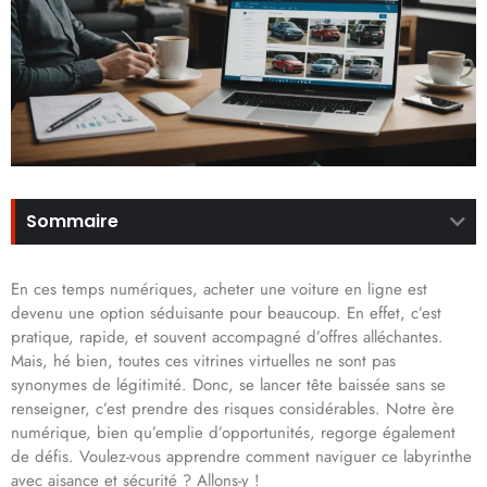
Sommaire
En ces temps numériques, acheter une voiture en ligne est
devenu une option séduisante pour beaucoup. En effet, c’est
pratique, rapide, et souvent accompagné d’offres alléchantes.
Mais, hé bien, toutes ces vitrines virtuelles ne sont pas
synonymes de légitimité. Donc, se lancer tête baissée sans se
renseigner, c’est prendre des risques considérables. Notre ère
numérique, bien qu’emplie d’opportunités, regorge également
de défis. Voulez-vous apprendre comment naviguer ce labyrinthe
avec aisance et sécurité ? Allons-y !