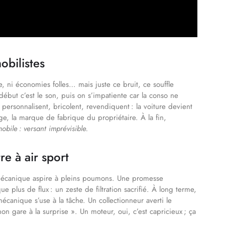
obilistes
le, ni économies folles… mais juste ce bruit, ce souffle
début c’est le son, puis on s’impatiente car la conso ne
 personnalisent, bricolent, revendiquent : la voiture devient
ge, la marque de fabrique du propriétaire. À la fin,
bile : versant imprévisible.
re à air sport
, la mécanique aspire à pleins poumons. Une promesse
 plus de flux : un zeste de filtration sacrifié. À long terme,
écanique s’use à la tâche. Un collectionneur averti le
inon gare à la surprise ». Un moteur, oui, c’est capricieux ; ça