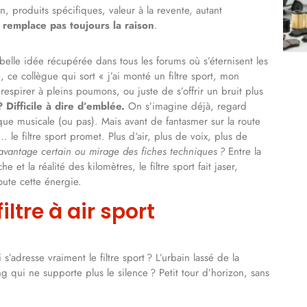
en, produits spécifiques, valeur à la revente, autant
 remplace pas toujours la raison
.
 belle idée récupérée dans tous les forums où s’éternisent les
 ce collègue qui sort « j’ai monté un filtre sport, mon
spirer à pleins poumons, ou juste de s’offrir un bruit plus
 Difficile à dire d’emblée.
On s’imagine déjà, regard
que musicale (ou pas). Mais avant de fantasmer sur la route
… le filtre sport promet. Plus d‘air, plus de voix, plus de
avantage certain ou mirage des fiches techniques ?
Entre la
t la réalité des kilomètres, le filtre sport fait jaser,
oute cette énergie.
ltre à air sport
’adresse vraiment le filtre sport ? L’urbain lassé de la
ng qui ne supporte plus le silence ? Petit tour d’horizon, sans