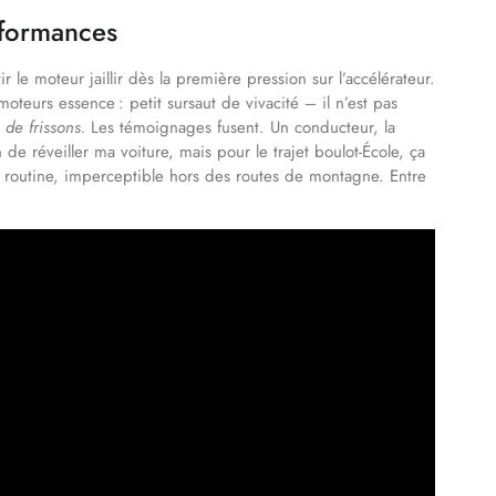
rformances
tir le moteur jaillir dès la première pression sur l’accélérateur.
moteurs essence : petit sursaut de vivacité – il n’est pas
 de frissons.
Les témoignages fusent. Un conducteur, la
de réveiller ma voiture, mais pour le trajet boulot-École, ça
 la routine, imperceptible hors des routes de montagne. Entre