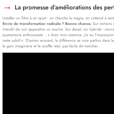
La promesse d’améliorations des pe
Installer un filtre à air sport : on cherche la magie, on s’attend à sen
Envie de transformation radicale ? Bonne chance.
Sur certains 
interdit de voir apparaître un sourire.
Sur diesel, sur hybride : moins
quarantaine enthousiaste : « Avec mon essence, j’ai eu l’impression 
reste subtil ». D’autres avouent, la différence se noie parfois dans
le gain imaginaire et le souffle réel, pas facile de trancher.