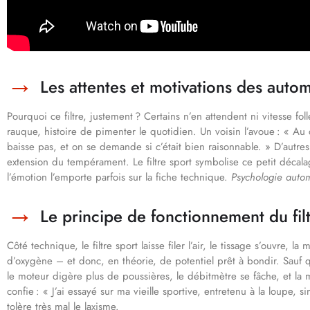
Les attentes et motivations des autom
Pourquoi ce filtre, justement ? Certains n’en attendent ni vitesse fol
rauque, histoire de pimenter le quotidien. Un voisin l’avoue : « Au 
baisse pas, et on se demande si c’était bien raisonnable. » D’autres
extension du tempérament. Le filtre sport symbolise ce petit décala
l’émotion l’emporte parfois sur la fiche technique.
Psychologie automo
Le principe de fonctionnement du filt
Côté technique, le filtre sport laisse filer l’air, le tissage s’ouvre
d’oxygène – et donc, en théorie, de potentiel prêt à bondir. Sauf que
le moteur digère plus de poussières, le débitmètre se fâche, et la m
confie : « J’ai essayé sur ma vieille sportive, entretenu à la loupe, s
tolère très mal le laxisme.