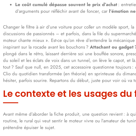
Le coût cumulé dépasse souvent le prix d’achat
: entreti
d’arguments pour réfléchir avant de foncer, car
l’émotion ne
Changer le filtre à air d’une voiture pour coller un modèle sport, la
discussions de passionnés – et parfois, dans la file du supermarché,
moteur chante mieux ». Est-ce qu’on rêve d’entendre la mécanique re
inspirant sur la rocade avant les bouchons ?
Attachant ou gadget ?
plongé dans le rétro, laissant derrière soi une bouffée sonore, pres
du soleil et les éclats de voix dans un tunnel, on lève le capot, et là
tout ? Sauf que null, en 2025, cet accessoire questionne toujours :
Clio du quotidien transformée (en théorie) en sprinteuse du dimanche e
hésiter, parfois sourire. Repartons du début, juste pour voir où va t
Le contexte et les usages du fi
Avant même d’aborder la fiche produit, une question revient : à qui s
routine, le rural qui veut sentir le moteur vivre ou l’amateur de tuni
prétendre épuiser le sujet.