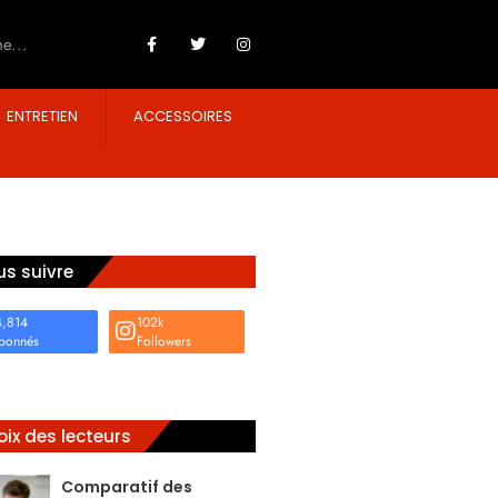
ENTRETIEN
ACCESSOIRES
s suivre
4,814
102k
bonnés
Followers
ix des lecteurs
Comparatif des