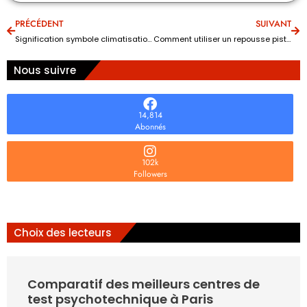
PRÉCÉDENT
SUIVANT
Signification symbole climatisation voiture : le sens et quand l’activer ?
Comment utiliser un repousse piston : la méthode sûre pour éviter les risques
Nous suivre
14,814
Abonnés
102k
Followers
Choix des lecteurs
Comparatif des meilleurs centres de
test psychotechnique à Paris