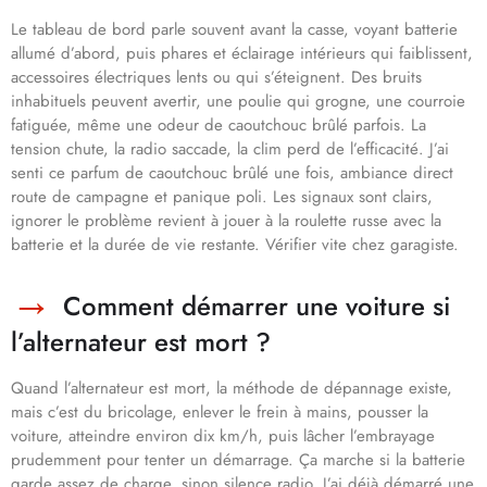
Le tableau de bord parle souvent avant la casse, voyant batterie
allumé d’abord, puis phares et éclairage intérieurs qui faiblissent,
accessoires électriques lents ou qui s’éteignent. Des bruits
inhabituels peuvent avertir, une poulie qui grogne, une courroie
fatiguée, même une odeur de caoutchouc brûlé parfois. La
tension chute, la radio saccade, la clim perd de l’efficacité. J’ai
senti ce parfum de caoutchouc brûlé une fois, ambiance direct
route de campagne et panique poli. Les signaux sont clairs,
ignorer le problème revient à jouer à la roulette russe avec la
batterie et la durée de vie restante. Vérifier vite chez garagiste.
Comment démarrer une voiture si
l’alternateur est mort ?
Quand l’alternateur est mort, la méthode de dépannage existe,
mais c’est du bricolage, enlever le frein à mains, pousser la
voiture, atteindre environ dix km/h, puis lâcher l’embrayage
prudemment pour tenter un démarrage. Ça marche si la batterie
garde assez de charge, sinon silence radio. J’ai déjà démarré une