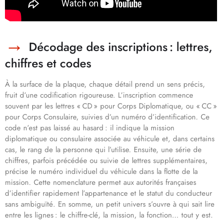
Décodage des inscriptions : lettres,
chiffres et codes
À la surface de la plaque, chaque détail prend un sens précis,
fruit d’une codification rigoureuse. L’inscription commence
souvent par les lettres « CD » pour Corps Diplomatique, ou « CC »
pour Corps Consulaire, suivies d’un numéro d’identification. Ce
code n’est pas laissé au hasard : il indique la mission
diplomatique ou consulaire associée au véhicule et, dans certains
cas, le rang de la personne qui l’utilise. Ensuite, une série de
chiffres, parfois précédée ou suivie de lettres supplémentaires,
précise le numéro individuel du véhicule dans la flotte de la
mission. Cette nomenclature permet aux autorités françaises
d’identifier rapidement l’appartenance et le statut du conducteur
sans ambiguïté. En somme, un petit univers s’ouvre à qui sait lire
entre les lignes : le chiffre-clé, la mission, la fonction… tout y est.