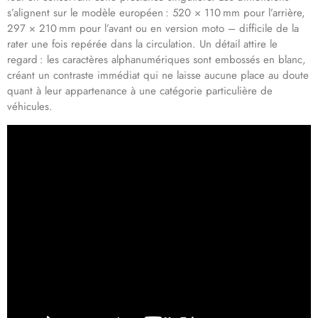
s’alignent sur le modèle européen : 520 × 110 mm pour l’arrière,
297 × 210 mm pour l’avant ou en version moto – difficile de la
rater une fois repérée dans la circulation. Un détail attire le
regard : les caractères alphanumériques sont embossés en blanc,
créant un contraste immédiat qui ne laisse aucune place au doute
quant à leur appartenance à une catégorie particulière de
véhicules.