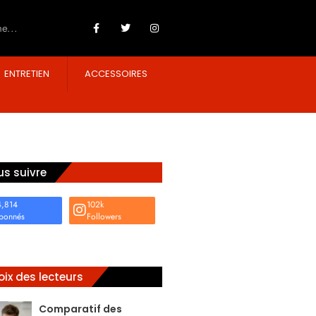
ENTRETIEN
ACCESSOIRES
s suivre
4,814
102k
bonnés
Followers
ix des lecteurs
Comparatif des