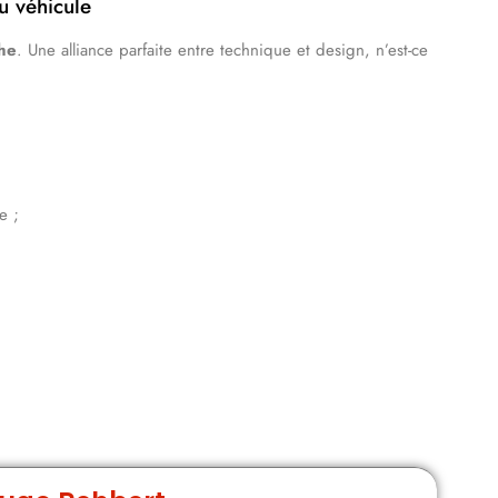
u véhicule
che
. Une alliance parfaite entre technique et design, n’est-ce
:
e ;