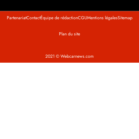
Partenariat
Contact
Équipe de rédaction
CGU
Mentions légales
Sitemap
Plan du site
2021 © Webcarnews.com