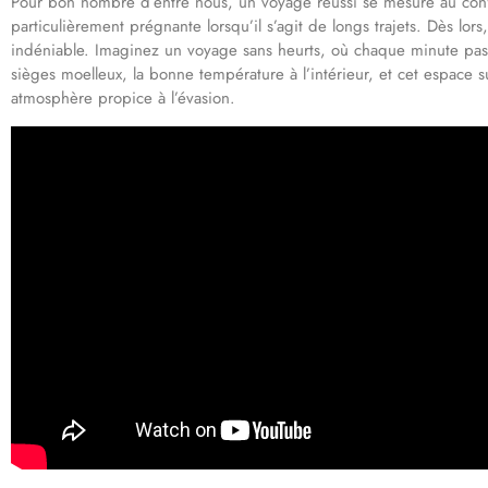
Pour bon nombre d’entre nous, un voyage réussi se mesure au confo
particulièrement prégnante lorsqu’il s’agit de longs trajets. Dès l
indéniable. Imaginez un voyage sans heurts, où chaque minute passée
sièges moelleux, la bonne température à l’intérieur, et cet espace su
atmosphère propice à l’évasion.