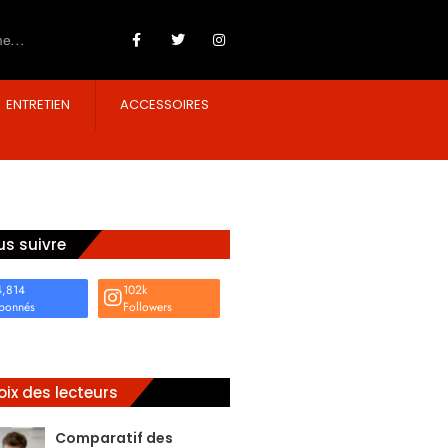
ENTRETIEN
ACCESSOIRES
s suivre
4,814
102k
bonnés
Followers
ix des lecteurs
Comparatif des