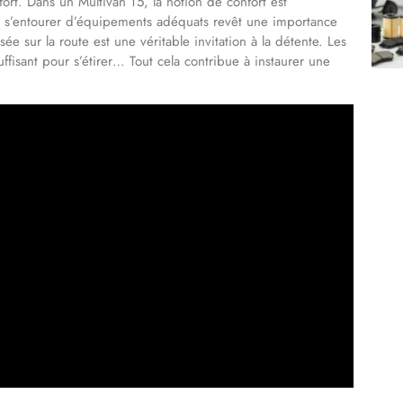
rt. Dans un Multivan T5, la notion de confort est
ors, s’entourer d’équipements adéquats revêt une importance
 sur la route est une véritable invitation à la détente. Les
ffisant pour s’étirer… Tout cela contribue à instaurer une