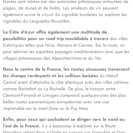
Nantes sont reliées par des autoroutes pittoresques entourées de
plages, de dunes et de forêts. Les amateurs de vin peuvent
également suivre le circuit du vignoble bordelais ou explorer les
vignobles du Languedoc-Roussillon.
La Côte d’Azur offre également une multitude de
possibilités pour un road trip inoubliable à travers
des villes
historiques telles que Nice, Monaco et Cannes. Sur la route, on
peut admirer les superbes paysages méditerranéens ainsi que les
villages pittoresques des Alpes-Maritimes et du Var.
Dans le centre de la France, les routes sinueuses traversent
les champs verdoyants et les collines boisées
du Massif
Central avant d’atteindre la côte atlantique près des villes côtières
comme Rochefort ou La Rochelle. De plus, le tronçon entre
Clermont-Ferrand et Limoges comprend quelques-unes des plus
belles routes panoramiques européennes avec une vue
imprenable sur le mont Dore ou le Puy Mary.
Enfin, pour ceux qui souhaitent se diriger vers le nord ou
l’est de la France
, il y a beaucoup à explorer sur la Route
Napoléon reliant Paris à l’Italie en passant par Grenoble et Gap;