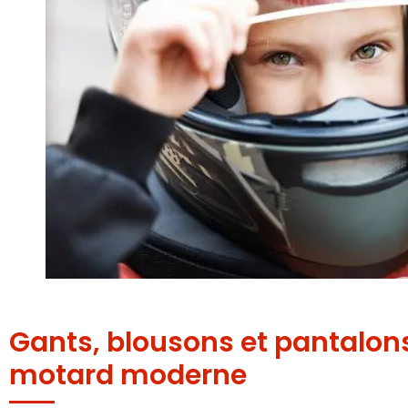
Gants, blousons et pantalons
motard moderne