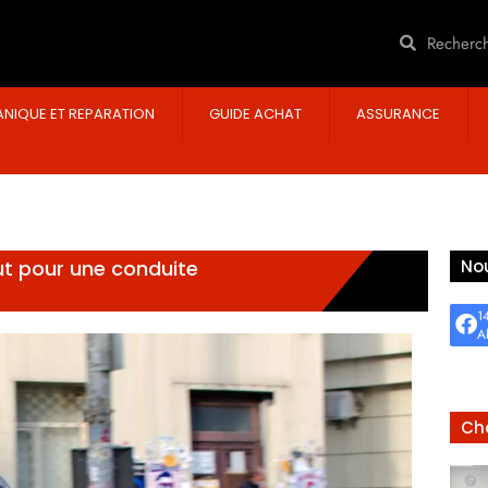
NIQUE ET REPARATION
GUIDE ACHAT
ASSURANCE
ut pour une conduite
Nou
1
A
Cho