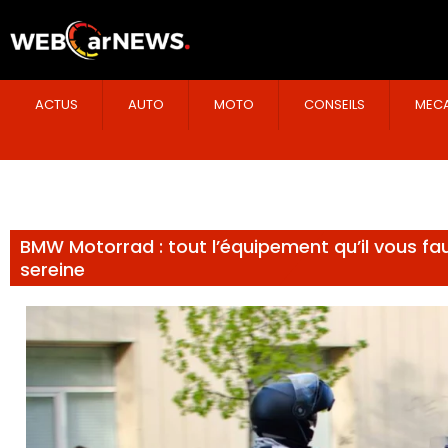
ACTUS
AUTO
MOTO
CONSEILS
MECA
BMW Motorrad : tout l’équipement qu’il vous fa
sereine