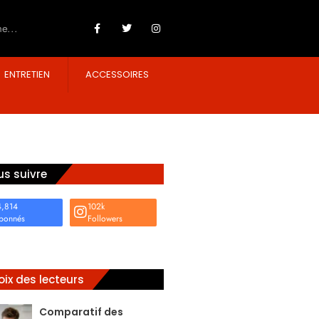
ENTRETIEN
ACCESSOIRES
s suivre
4,814
102k
bonnés
Followers
ix des lecteurs
Comparatif des