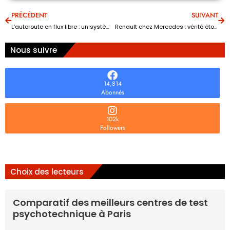
PRÉCÉDENT
SUIVANT
L’autoroute en flux libre : un système de péage qui fluidifie chaque trajet
Renault chez Mercedes : vérité étonnante sur la fiabilité du moteur 3 TCe
Nous suivre
14,814
Abonnés
102k
Followers
Choix des lecteurs
Comparatif des meilleurs centres de test
psychotechnique à Paris