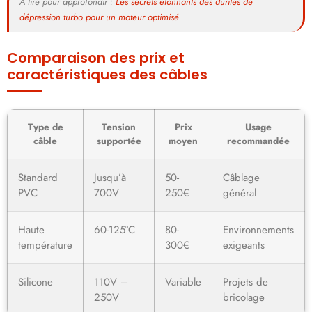
À lire pour approfondir :
Les secrets étonnants des durites de
dépression turbo pour un moteur optimisé
Comparaison des prix et
caractéristiques des câbles
Type de
Tension
Prix
Usage
câble
supportée
moyen
recommandée
Standard
Jusqu’à
50-
Câblage
PVC
700V
250€
général
Haute
60-125°C
80-
Environnements
température
300€
exigeants
Silicone
110V –
Variable
Projets de
250V
bricolage