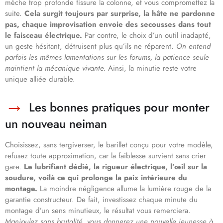
mèche trop profonde fissure la colonne, et vous compromettez la
suite.
Cela surgit toujours par surprise, la hâte ne pardonne
pas, chaque improvisation envoie des secousses dans tout
le faisceau électrique.
Par contre, le choix d’un outil inadapté,
un geste hésitant, détruisent plus qu’ils ne réparent.
On entend
parfois les mêmes lamentations sur les forums, la patience seule
maintient la mécanique vivante.
Ainsi, la minutie reste votre
unique alliée durable.
Les bonnes pratiques pour monter
un nouveau neiman
Choisissez, sans tergiverser, le barillet conçu pour votre modèle,
refusez toute approximation, car la faiblesse survient sans crier
gare.
Le lubrifiant dédié, la rigueur électrique, l’œil sur la
soudure, voilà ce qui prolonge la paix intérieure du
montage.
La moindre négligence allume la lumière rouge de la
garantie constructeur. De fait, investissez chaque minute du
montage d’un sens minutieux, le résultat vous remerciera.
Manipulez sans brutalité, vous donnerez une nouvelle jeunesse à