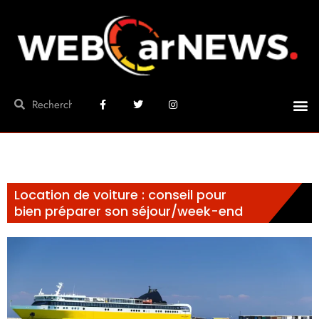
Location de voiture : conseil pour
bien préparer son séjour/week-end