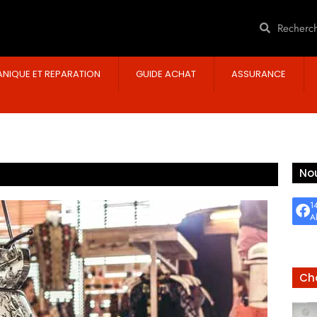
NIQUE ET REPARATION
GUIDE ACHAT
ASSURANCE
Nou
1
A
Cho