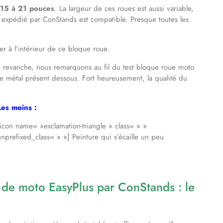
15 à 21 pouces
. La largeur de ces roues est aussi variable,
xpédié par ConStands est compatible. Presque toutes les
er à l’intérieur de ce bloque roue.
n revanche, nous remarquons au fil du test bloque roue moto
 le métal présent dessous. Fort heureusement, la qualité du
Les moins :
[icon name= »exclamation-triangle » class= » »
unprefixed_class= » »] Peinture qui s’écaille un peu
 de moto EasyPlus par ConStands : le