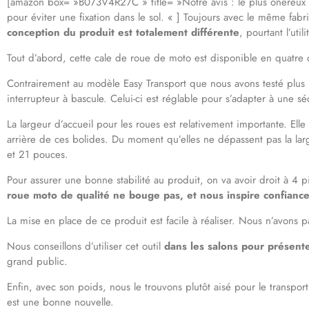
[amazon box= »B073V4R27C » title= »Notre avis : le plus onéreux » 
pour éviter une fixation dans le sol. « ] Toujours avec le même fabr
conception du produit est totalement différente
, pourtant l’uti
Tout d’abord, cette cale de roue de moto est disponible en quatre 
Contrairement au modèle Easy Transport que nous avons testé plus h
interrupteur à bascule. Celui-ci est réglable pour s’adapter à une sé
La largeur d’accueil pour les roues est relativement importante. Elle
arrière de ces bolides. Du moment qu’elles ne dépassent pas la lar
et 21 pouces.
Pour assurer une bonne stabilité au produit, on va avoir droit à 4 
roue moto de qualité ne bouge pas, et nous inspire confianc
La mise en place de ce produit est facile à réaliser. Nous n’avons pas 
Nous conseillons d’utiliser cet outil
dans les salons pour présent
grand public.
Enfin, avec son poids, nous le trouvons plutôt aisé pour le transport
est une bonne nouvelle.