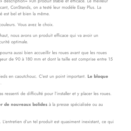
description= »Un produit stable et efficace. Le meilleur
icant, ConStands, on a testé leur modèle Esay Plus. La
lité est bel et bien la même.
couleurs. Vous avez le choix.
aut, nous avons un produit efficace qui va avoir un
curité optimale.
 pourra aussi bien accueillir les roues avant que les roues
geur de 90 à 180 mm et dont la taille est comprise entre 15
pieds en caoutchouc. C’est un point important.
Le bloque
e
.
ressenti de difficulté pour l’installer et y placer les roues.
er de nouveaux bolides
à la presse spécialisée ou au
. L’entretien d’un tel produit est quasiment inexistant, ce qui