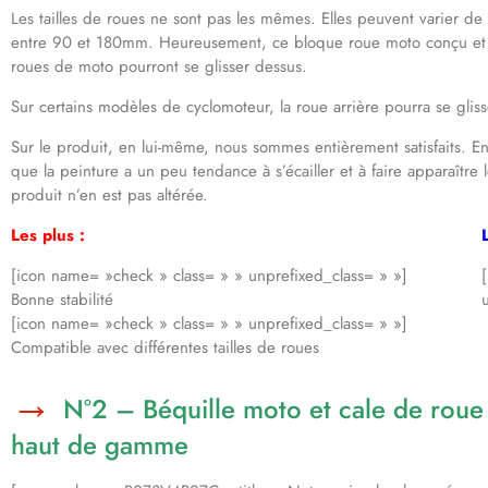
Les tailles de roues ne sont pas les mêmes. Elles peuvent varier de
entre 90 et 180mm. Heureusement, ce bloque roue moto conçu et e
roues de moto pourront se glisser dessus.
Sur certains modèles de cyclomoteur, la roue arrière pourra se gliss
Sur le produit, en lui-même, nous sommes entièrement satisfaits. E
que la peinture a un peu tendance à s’écailler et à faire apparaître
produit n’en est pas altérée.
Les plus :
[icon name= »check » class= » » unprefixed_class= » »]
Bonne stabilité
[icon name= »check » class= » » unprefixed_class= » »]
Compatible avec différentes tailles de roues
N°2 – Béquille moto et cale de roue
haut de gamme