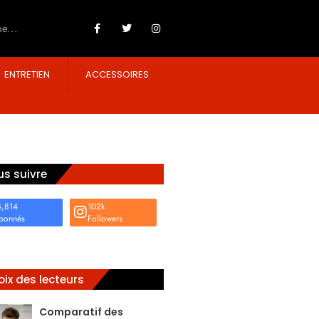
ENTRETIEN
ACCESSOIRES
s suivre
4,814
102k
bonnés
Followers
ix des lecteurs
Comparatif des