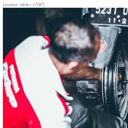
[amazon table= »758″]