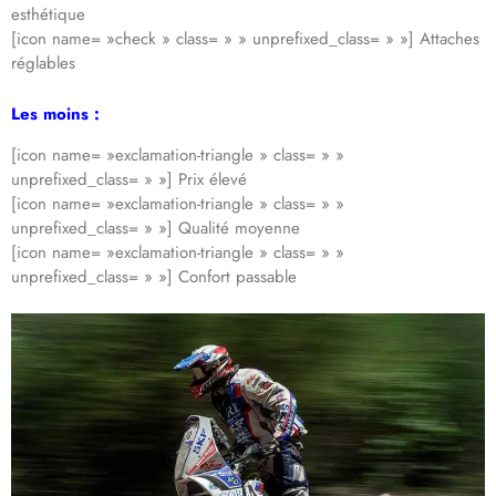
esthétique
[icon name= »check » class= » » unprefixed_class= » »] Attaches
réglables
Les moins :
[icon name= »exclamation-triangle » class= » »
unprefixed_class= » »] Prix élevé
[icon name= »exclamation-triangle » class= » »
unprefixed_class= » »] Qualité moyenne
[icon name= »exclamation-triangle » class= » »
unprefixed_class= » »] Confort passable