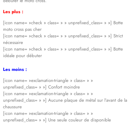
débuter le moto cross.
Les plus :
[icon name= »check » class= » » unprefixed_class= » »] Botte
moto cross pas cher
[icon name= »check » class= » » unprefixed_class= » »] Strict
nécessaire
[icon name= »check » class= » » unprefixed_class= » »] Botte
idéale pour débuter
Les moins :
[icon name= »exclamation-triangle » class= » »
unprefixed_class= » »] Confort moindre
[icon name= »exclamation-triangle » class= » »
unprefixed_class= » »] Aucune plaque de métal sur l’avant de la
chaussure
[icon name= »exclamation-triangle » class= » »
unprefixed_class= » »] Une seule couleur de disponible