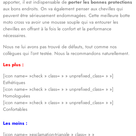
apporter, il est indispensable de
porter les bonnes protections
aux bons endroits. On va également penser aux chevilles qui
peuvent être sérieusement endommagées. Cette meilleure botte
moto cross va avoir une mousse souple qui va entourer les
chevilles en offrant à la fois le confort et la performance
nécessaires.
Nous ne lui avons pas trouvé de défauts, tout comme nos
collègues qui l’ont testée. Nous la recommandons naturellement.
Les plus :
[icon name= »check » class= » » unprefixed_class= » »]
Esthétiques
[icon name= »check » class= » » unprefixed_class= » »]
Homologuées
[icon name= »check » class= » » unprefixed_class= » »]
Confortables
Les moins :
[icon name= »exclamation-triangle » class= » »