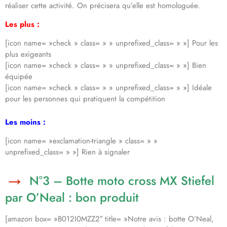
réaliser cette activité. On précisera qu’elle est homologuée.
Les plus :
[icon name= »check » class= » » unprefixed_class= » »] Pour les
plus exigeants
[icon name= »check » class= » » unprefixed_class= » »] Bien
équipée
[icon name= »check » class= » » unprefixed_class= » »] Idéale
pour les personnes qui pratiquent la compétition
Les moins :
[icon name= »exclamation-triangle » class= » »
unprefixed_class= » »] Rien à signaler
N°3 – Botte moto cross MX Stiefel
par O’Neal : bon produit
[amazon box= »B012I0MZZ2″ title= »Notre avis : botte O’Neal,