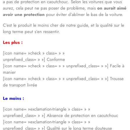
a pas de protection en caoutchouc. Selon les voitures que vous
aurez, cela peut ne pas poser de problème, mais
on aurait aimé
avoir une protection
pour éviter d’abîmer le bas de la voiture.
C’est le produit le moins cher de notre guide, et la qualité sur le
long terme peut s’en ressentir.
Les plus :
[icon name= »check » class= » »
unprefixed_class= » »] Conforme
[icon name= »check » class= » » unprefixed_class= » »] Facile à
manier
[icon name= »check » class= » » unprefixed_class= » »] Trousse
de transport livrée
Le moins :
[icon name= »exclamation-triangle » class= » »
unprefixed_class= » »] Absence de protection en caoutchouc
[icon name= »exclamation-triangle » class= » »
unprefixed_class= » »] Qualité sur le long terme douteuse