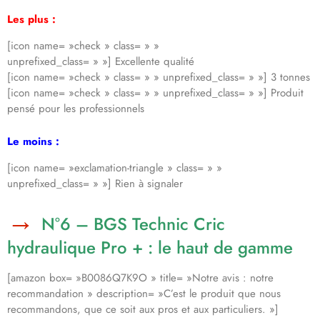
Les plus :
[icon name= »check » class= » »
unprefixed_class= » »] Excellente qualité
[icon name= »check » class= » » unprefixed_class= » »] 3 tonnes
[icon name= »check » class= » » unprefixed_class= » »] Produit
pensé pour les professionnels
Le moins :
[icon name= »exclamation-triangle » class= » »
unprefixed_class= » »] Rien à signaler
N°6 – BGS Technic Cric
hydraulique Pro + : le haut de gamme
[amazon box= »B0086Q7K9O » title= »Notre avis : notre
recommandation » description= »C’est le produit que nous
recommandons, que ce soit aux pros et aux particuliers. »]