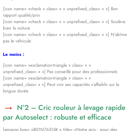
[icon name= »check » class= » » unprefixed_class= » »] Bon
rapport qualité/prix
[icon name= »check » class= » » unprefixed_class= » »] Soulève
bien la voiture
[icon name= »check » class= » » unprefixed_class= » »] N’abîme
pas le véhicule
Le moins :
[icon name= »exclamation-triangle » class= » »
unprefixed_class= » »] Pas conseillé pour des professionnels
[icon name= »exclamation-triangle » class= » »
unprefixed_class= » »] Peut voir ses capacités s’affaiblir sur la
longue durée
N°2 – Cric rouleur à levage rapide
par Autoselect : robuste et efficace
[amazon box= »B01N76515K » title= »Notre avis : pour des