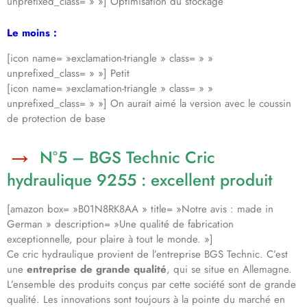
unprefixed_class= » »] Optimisation du stockage
Le moins :
[icon name= »exclamation-triangle » class= » »
unprefixed_class= » »] Petit
[icon name= »exclamation-triangle » class= » »
unprefixed_class= » »] On aurait aimé la version avec le coussin
de protection de base
N°5 – BGS Technic Cric
hydraulique 9255 : excellent produit
[amazon box= »B01N8RK8AA » title= »Notre avis : made in
German » description= »Une qualité de fabrication
exceptionnelle, pour plaire à tout le monde. »]
Ce cric hydraulique provient de l’entreprise BGS Technic. C’est
une
entreprise de grande qualité
, qui se situe en Allemagne.
L’ensemble des produits conçus par cette société sont de grande
qualité. Les innovations sont toujours à la pointe du marché en