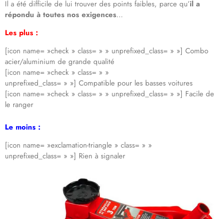
Il a été difficile de lui trouver des points faibles, parce qu’
il a
répondu à toutes nos exigences
…
Les plus :
[icon name= »check » class= » » unprefixed_class= » »] Combo
acier/aluminium de grande qualité
[icon name= »check » class= » »
unprefixed_class= » »] Compatible pour les basses voitures
[icon name= »check » class= » » unprefixed_class= » »] Facile de
le ranger
Le moins :
[icon name= »exclamation-triangle » class= » »
unprefixed_class= » »] Rien à signaler