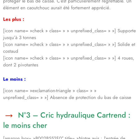
protéger le bas de caisse. C’est particulièrement regrettable. Un
élément en caoutchouc aurait été fortement apprécié.
Les plus :
[icon name= »check » class= » » unprefixed_class= » »] Supporte
jusqu’à 3 tonnes
[icon name= »check » class= » » unprefixed_class= » »] Solide et
costaud
[icon name= »check » class= » » unprefixed_class= » »] 4 roues,
dont 2 pivotantes
Le moins :
[icon name= »exclamation-triangle » class= » »
unprefixed_class= » »] Absence de protection du bas de caisse
N°3 – Cric hydraulique Cartrend :
le moins cher
[amazon box= »B002B552F0″ title= »Notre avis : l’entrée de