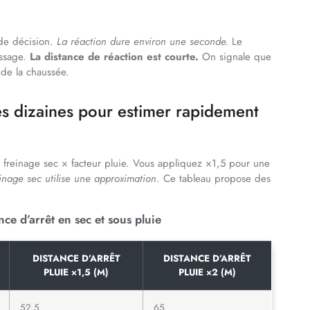
 de décision.
La réaction dure environ une seconde.
Le
issage.
La distance de réaction est courte.
On signale que
 de la chaussée.
es dizaines pour estimer rapidement
 + freinage sec × facteur pluie. Vous appliquez ×1,5 pour une
inage sec utilise une approximation
. Ce tableau propose des
nce d’arrêt en sec et sous pluie
DISTANCE D’ARRÊT
DISTANCE D’ARRÊT
PLUIE ×1,5 (M)
PLUIE ×2 (M)
52,5
65