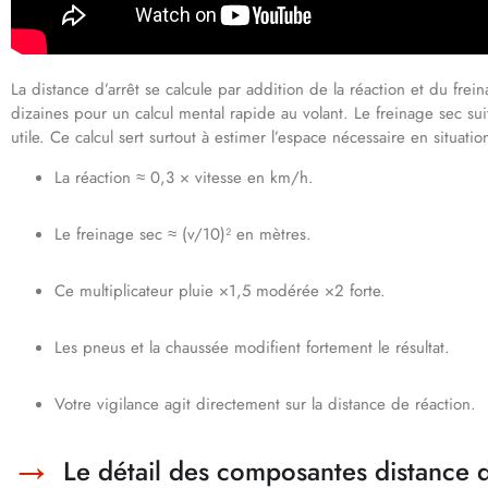
La distance d’arrêt se calcule par addition de la réaction et du frei
dizaines pour un calcul mental rapide au volant. Le freinage sec su
utile. Ce calcul sert surtout à estimer l’espace nécessaire en situation
La réaction ≈ 0,3 × vitesse en km/h.
Le freinage sec ≈ (v/10)² en mètres.
Ce multiplicateur pluie ×1,5 modérée ×2 forte.
Les pneus et la chaussée modifient fortement le résultat.
Votre vigilance agit directement sur la distance de réaction.
Le détail des composantes distance d