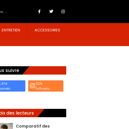
ENTRETIEN
ACCESSOIRES
s suivre
4,814
102k
bonnés
Followers
ix des lecteurs
Comparatif des