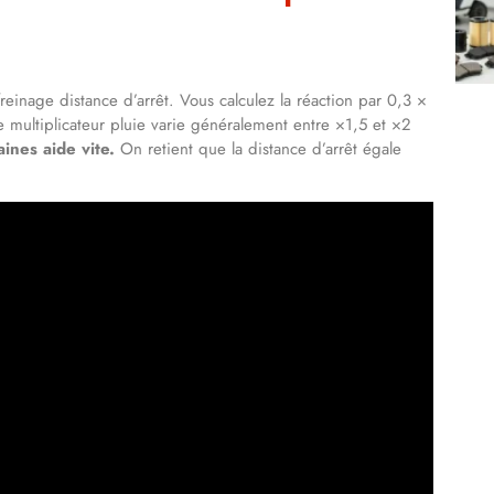
reinage distance d’arrêt. Vous calculez la réaction par 0,3 ×
e multiplicateur pluie varie généralement entre ×1,5 et ×2
ines aide vite.
On retient que la distance d’arrêt égale