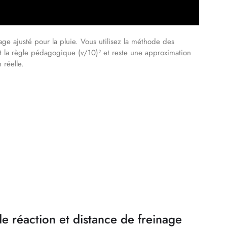
nage ajusté pour la pluie. Vous utilisez la méthode des
it la règle pédagogique (v/10)² et reste une approximation
 réelle.
e réaction et distance de freinage