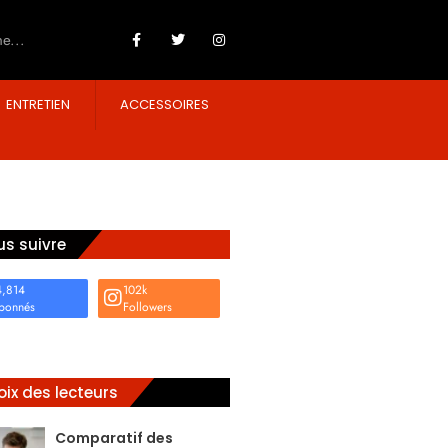
ENTRETIEN
ACCESSOIRES
s suivre
4,814
102k
bonnés
Followers
ix des lecteurs
Comparatif des