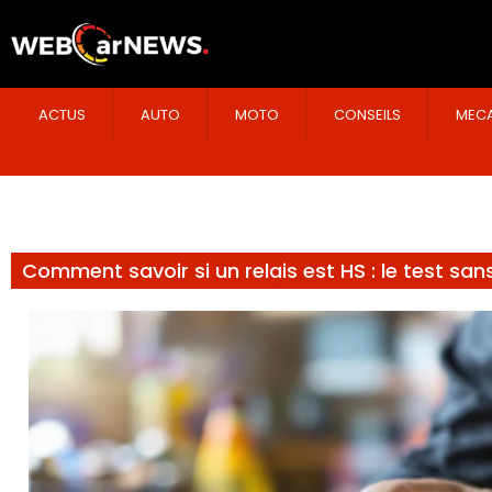
ACTUS
AUTO
MOTO
CONSEILS
MECA
Comment savoir si un relais est HS : le test san