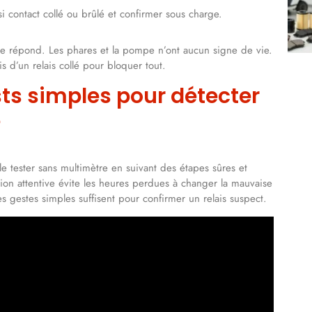
i contact collé ou brûlé et confirmer sous charge.
 ne répond. Les phares et la pompe n’ont aucun signe de vie.
is d’un relais collé pour bloquer tout.
ests simples pour détecter
e
 tester sans multimètre en suivant des étapes sûres et
tion attentive évite les heures perdues à changer la mauvaise
es gestes simples suffisent pour confirmer un relais suspect.