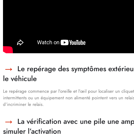
Le repérage des symptômes extérieurs
le véhicule
Le repérage commence par l’oreille et l’œil pour localiser un clique
intermittents ou un équipement non alimenté pointent vers un relais 
d’incriminer le relais.
La vérification avec une pile une amp
simuler l’activation