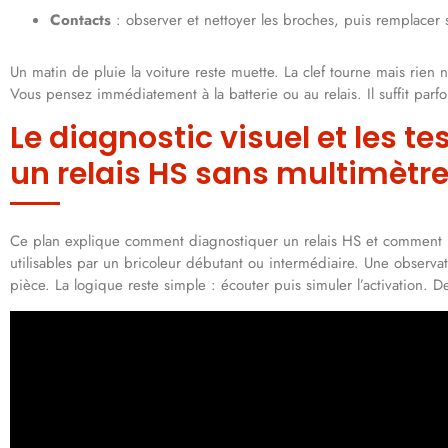
Contacts
: observer et nettoyer les broches, puis remplacer s
Un matin de pluie la voiture reste muette. La clef tourne mais rien
Vous pensez immédiatement à la batterie ou au relais. Il suffit parfo
Le diagnostic visuel et les t
un relais HS sans multimètr
Ce plan explique comment diagnostiquer un relais HS et comment le
utilisables par un bricoleur débutant ou intermédiaire. Une observa
pièce. La logique reste simple : écouter puis simuler l’activation. D