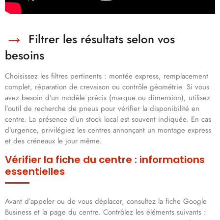
Filtrer les résultats selon vos
besoins
Choisissez les filtres pertinents : montée express, remplacement
complet, réparation de crevaison ou contrôle géométrie. Si vous
avez besoin d’un modèle précis (marque ou dimension), utilisez
l’outil de recherche de pneus pour vérifier la disponibilité en
centre. La présence d’un stock local est souvent indiquée. En cas
d’urgence, privilégiez les centres annonçant un montage express
et des créneaux le jour même.
Vérifier la fiche du centre : informations
essentielles
Avant d’appeler ou de vous déplacer, consultez la fiche Google
Business et la page du centre. Contrôlez les éléments suivants :