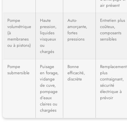
air présent
Pompe
Haute
Auto-
Entretien plus
volumétrique
pression,
amorçante,
coûteux,
(à
liquides
fortes
composants
membranes
visqueux
pressions
sensibles
ou à pistons)
ou
chargés
Pompe
Puisage
Bonne
Remplacement
submersible
en forage,
efficacité,
plus
vidange
discrète
contraignant,
de cuve,
sécurité
pompage
électrique à
d’eaux
prévoir
claires ou
chargées