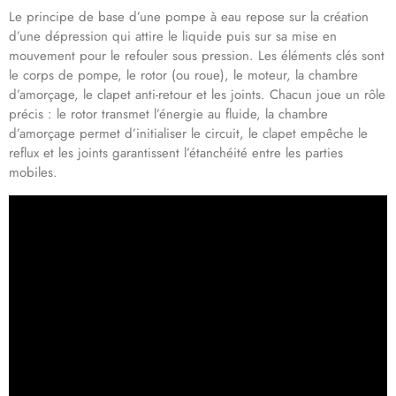
Le principe de base d’une pompe à eau repose sur la création
d’une dépression qui attire le liquide puis sur sa mise en
mouvement pour le refouler sous pression. Les éléments clés sont
le corps de pompe, le rotor (ou roue), le moteur, la chambre
d’amorçage, le clapet anti-retour et les joints. Chacun joue un rôle
précis : le rotor transmet l’énergie au fluide, la chambre
d’amorçage permet d’initialiser le circuit, le clapet empêche le
reflux et les joints garantissent l’étanchéité entre les parties
mobiles.