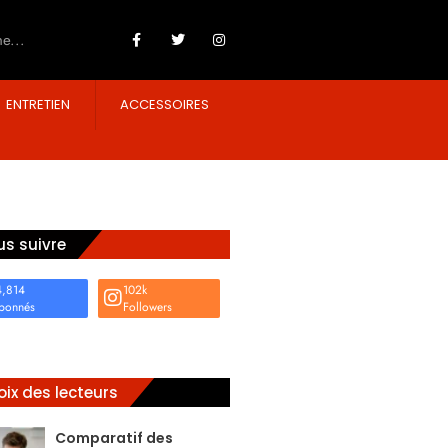
ENTRETIEN
ACCESSOIRES
s suivre
4,814
102k
bonnés
Followers
ix des lecteurs
Comparatif des