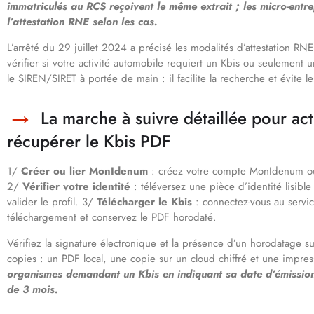
immatriculés au RCS reçoivent le même extrait ; les micro-entr
l’attestation RNE selon les cas.
L’arrêté du 29 juillet 2024 a précisé les modalités d’attestation R
vérifier si votre activité automobile requiert un Kbis ou seulemen
le SIREN/SIRET à portée de main : il facilite la recherche et évite le
La marche à suivre détaillée pour act
récupérer le Kbis PDF
1/
Créer ou lier MonIdenum
: créez votre compte MonIdenum ou li
2/
Vérifier votre identité
: téléversez une pièce d’identité lisibl
valider le profil. 3/
Télécharger le Kbis
: connectez-vous au servi
téléchargement et conservez le PDF horodaté.
Vérifiez la signature électronique et la présence d’un horodatage su
copies : un PDF local, une copie sur un cloud chiffré et une impres
organismes demandant un Kbis en indiquant sa date d’émission 
de 3 mois.