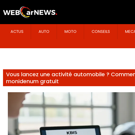
ACTUS
AUTO
MOTO
CONSEILS
MECA
Vous lancez une activité automobile ? Comment
monidenum gratuit