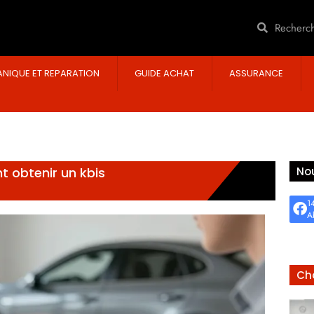
NIQUE ET REPARATION
GUIDE ACHAT
ASSURANCE
 obtenir un kbis
Nou
1
A
Cho