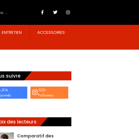
ENTRETIEN
ACCESSOIRES
s suivre
4,814
102k
bonnés
Followers
ix des lecteurs
Comparatif des