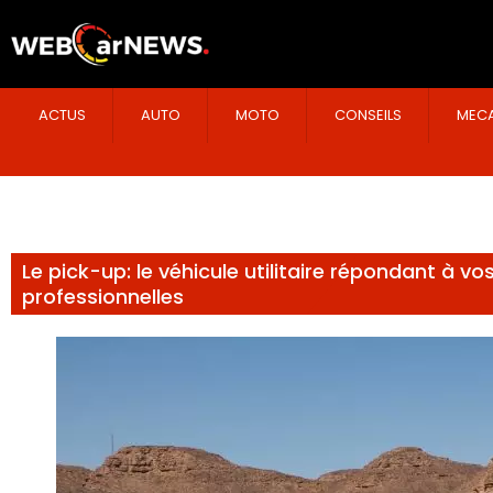
ACTUS
AUTO
MOTO
CONSEILS
MECA
Le pick-up: le véhicule utilitaire répondant à v
professionnelles