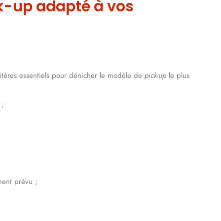
k-up adapté à vos
ritères essentiels pour dénicher le modèle de
pick-up
le plus
 ;
ment prévu ;