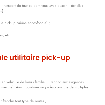
e
(transport de tout ce dont vous avez besoin : échelles
…) ;
le pick-up cabine approfondie) ;
e), etc.
le utilitaire pick-up
en véhicule de loisirs familial. Il répond aux exigences
ur-mesure). Ainsi, conduire un
pick-up
procure de multiples
 franchir tout type de routes ;