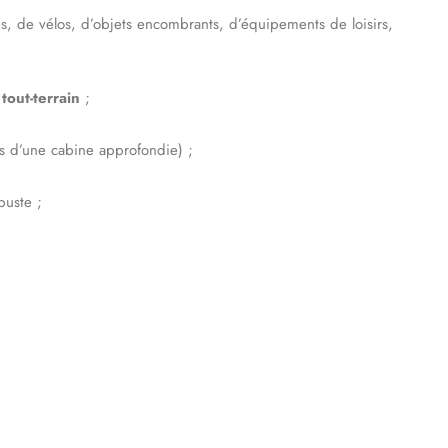
es, de vélos, d’objets encombrants, d’équipements de loisirs,
tout-terrain
;
cas d’une cabine approfondie) ;
buste ;