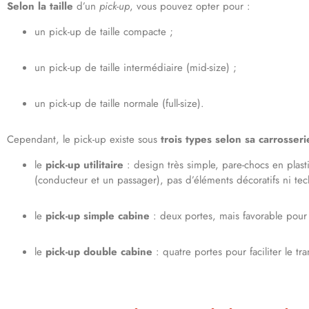
Selon la taille
d’un
pick-up
, vous pouvez opter pour :
un pick-up de taille compacte ;
un pick-up de taille intermédiaire (mid-size) ;
un pick-up de taille normale (full-size).
Cependant, le pick-up existe sous
trois types selon sa carrosseri
le
pick-up utilitaire
: design très simple, pare-chocs en plasti
(conducteur et un passager), pas d’éléments décoratifs ni tec
le
pick-up simple cabine
: deux portes, mais favorable pour t
le
pick-up double cabine
: quatre portes pour faciliter le 