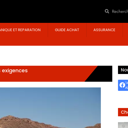
NIQUE ET REPARATION
GUIDE ACHAT
ASSURANCE
os exigences
Nou
1
A
Cho