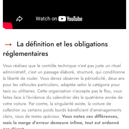
La définition et les obligations
réglementaires
Vous réalisez que le contrôle technique n’est pas juste un rituel
administratif, c’est un passage élaboré, structuré, qui conditionne
la liberté de rouler. Vous devez observer la périodicité, deux ans
pour les véhicules particuliers, adaptée selon la catégorie pour
taxis ou utilitaires. Cette organisation n’accepte pas le flou, vous
faites face à l’évidence du calendrier dès la quatrième année de
votre voiture. Par contre, la singularité existe, la voiture de
collection ou certains poids lourds bénéficient d’aménagements
clairs, issus de textes spéciaux.
Vous notez ces différences,
mais la marge d’erreur demeure infime, tout est ordonné