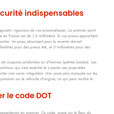
écurité indispensables
agnostic rigoureux de vos pneumatiques. Le premier point
ure en France est de 1,6 millimètre. Si vos pneus approchent
outier. Un pneu sécurisant pour la revente devrait
limètres pour des pneus été, et 5 millimètres pour des
, de coupures profondes ou d’hernies (petites bosses). Les
aoutchouc qui s’est asséché et a perdu ses propriétés
ter une usure irrégulière. Une usure plus marquée sur les
ression sur le véhicule d’origine, ce qui peut rendre le
 le code DOT
 regarderont en premier. Ce code, gravé sur le flanc du