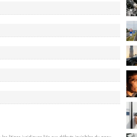
 les litiges juridiques liés aux défauts invisibles du pneu.