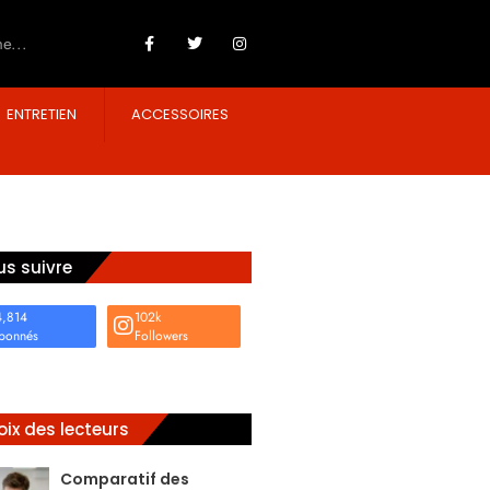
ENTRETIEN
ACCESSOIRES
s suivre
4,814
102k
bonnés
Followers
ix des lecteurs
Comparatif des