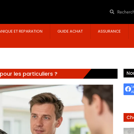
NIQUE ET REPARATION
GUIDE ACHAT
ASSURANCE
pour les particuliers ?
Nou
1
A
Cho