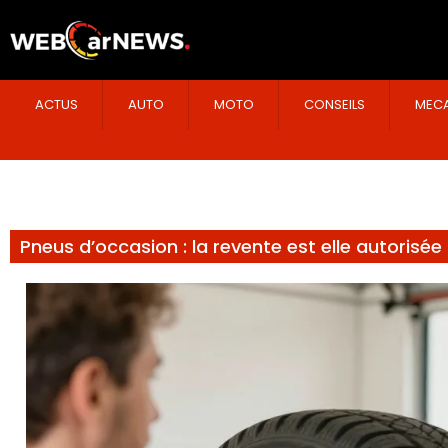
ACTUS
AUTO
MOTO
CONSEILS
MECA
Pneus d’occasion : la revente est elle autorisée 