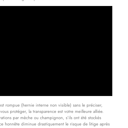
st rompue (hernie interne non visible) sans le préciser,
vous protéger, la transparence est votre meilleure alliée.
arations par mèche ou champignon, s’ils ont été stockés
ce honnête diminue drastiquement le risque de litige après