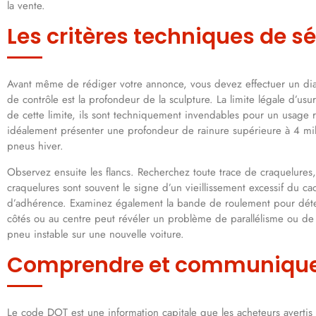
la vente.
Les critères techniques de s
Avant même de rédiger votre annonce, vous devez effectuer un di
de contrôle est la profondeur de la sculpture. La limite légale d’us
de cette limite, ils sont techniquement invendables pour un usage r
idéalement présenter une profondeur de rainure supérieure à 4 mil
pneus hiver.
Observez ensuite les flancs. Recherchez toute trace de craquelures
craquelures sont souvent le signe d’un vieillissement excessif du c
d’adhérence. Examinez également la bande de roulement pour détec
côtés ou au centre peut révéler un problème de parallélisme ou de p
pneu instable sur une nouvelle voiture.
Comprendre et communiquer
Le code DOT est une information capitale que les acheteurs avertis