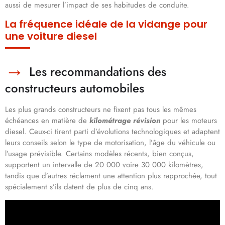
aussi de mesurer l’impact de ses habitudes de conduite.
La fréquence idéale de la vidange pour
une voiture diesel
Les recommandations des
constructeurs automobiles
Les plus grands constructeurs ne fixent pas tous les mêmes
échéances en matière de
kilométrage révision
pour les moteurs
diesel. Ceux-ci tirent parti d’évolutions technologiques et adaptent
leurs conseils selon le type de motorisation, l’âge du véhicule ou
l’usage prévisible. Certains modèles récents, bien conçus,
supportent un intervalle de 20 000 voire 30 000 kilomètres,
tandis que d’autres réclament une attention plus rapprochée, tout
spécialement s’ils datent de plus de cinq ans.