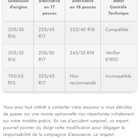
Dimension
Alternative
Alternative
Statut
d’origine
en 17
en 18 pouces
Contrôle
pouces
Technique
205/55
225/45
225/40 R18
Compatible
R16
R17
205/55
205/50
245/35 R18
Vérifier
R16
R17
ETRTO
195/65
225/45
Non
Incompatible
R15
R17
recommandé
Vous avez tout intérêt à contacter votre assureur si vous décidez
de passer sur une monte optionnelle non répertoriée initialement
sur votre modèle précis. En cas d’accident corporel, un expert
pourrait pointer du doigt cette modification pour dégager la
responsabilité de la compagnie d’assurance. Le respect