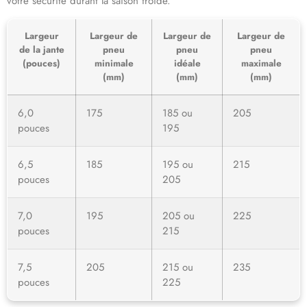
votre sécurité durant la saison froide.
Largeur
Largeur de
Largeur de
Largeur de
de la jante
pneu
pneu
pneu
(pouces)
minimale
idéale
maximale
(mm)
(mm)
(mm)
6,0
175
185 ou
205
pouces
195
6,5
185
195 ou
215
pouces
205
7,0
195
205 ou
225
pouces
215
7,5
205
215 ou
235
pouces
225