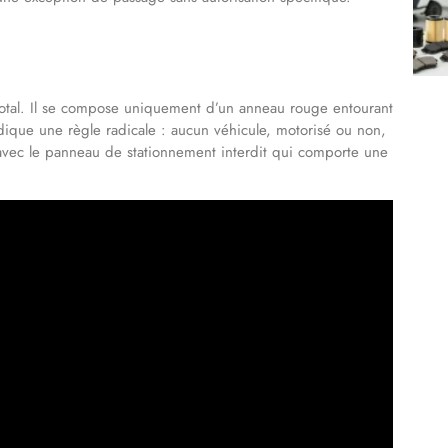
total. Il se compose uniquement d’un anneau rouge entourant
dique une règle radicale : aucun véhicule, motorisé ou non,
avec le panneau de stationnement interdit qui comporte une