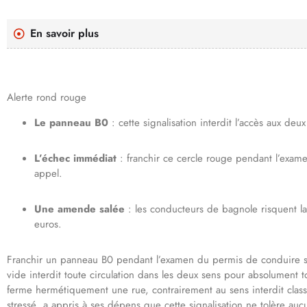
En savoir plus
Alerte rond rouge
Le panneau B0
: cette signalisation interdit l’accès aux de
L’échec immédiat
: franchir ce cercle rouge pendant l’exam
appel.
Une amende salée
: les conducteurs de bagnole risquent la
euros.
Franchir un panneau B0 pendant l’examen du permis de conduire s
vide interdit toute circulation dans les deux sens pour absolumen
ferme hermétiquement une rue, contrairement au sens interdit clas
stressé, a appris à ses dépens que cette signalisation ne tolère au