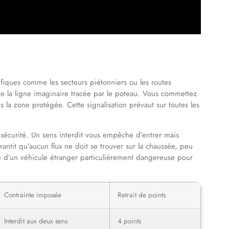
ifiques comme les secteurs piétonniers ou les routes
t de la ligne imaginaire tracée par le poteau. Vous commettez
 la zone protégée. Cette signalisation prévaut sur toutes les
e sécurité. Un sens interdit vous empêche d’entrer mais
rantit qu’aucun flux ne doit se trouver sur la chaussée, peu
ce d’un véhicule étranger particulièrement dangereuse pour
Contrainte imposée
Retrait de points
Interdit aux deux sens
4 points