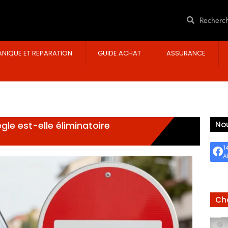
NIQUE ET REPARATION
GUIDE ACHAT
ASSURANCE
gle est-elle éliminatoire
Nou
1
A
Cho