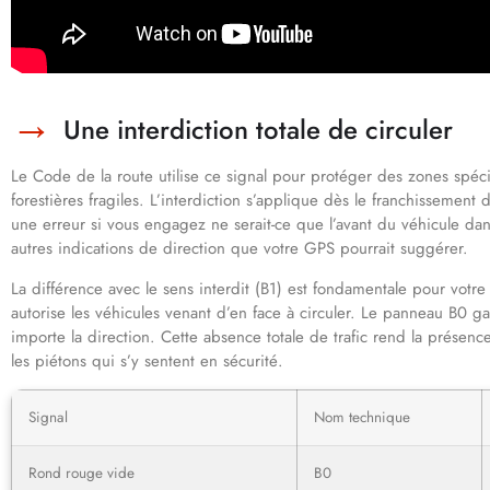
Une interdiction totale de circuler
Le Code de la route utilise ce signal pour protéger des zones spéc
forestières fragiles. L’interdiction s’applique dès le franchissemen
une erreur si vous engagez ne serait-ce que l’avant du véhicule dans
autres indications de direction que votre GPS pourrait suggérer.
La différence avec le sens interdit (B1) est fondamentale pour votr
autorise les véhicules venant d’en face à circuler. Le panneau B0 ga
importe la direction. Cette absence totale de trafic rend la présen
les piétons qui s’y sentent en sécurité.
Signal
Nom technique
Rond rouge vide
B0