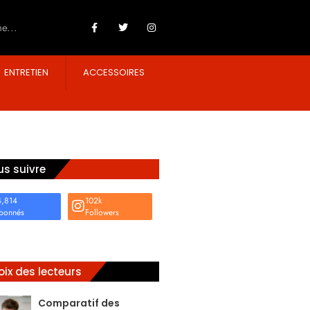
ENTRETIEN
ACCESSOIRES
s suivre
4,814
102k
bonnés
Followers
ix des lecteurs
Comparatif des