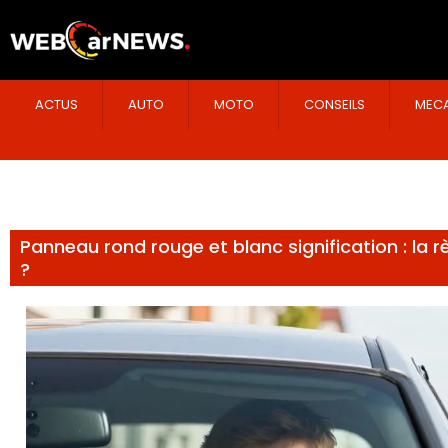
ACTUS
AUTO
MOTO
CONSEILS
MECA
Panneau rond rouge et blanc signification : la rè
?