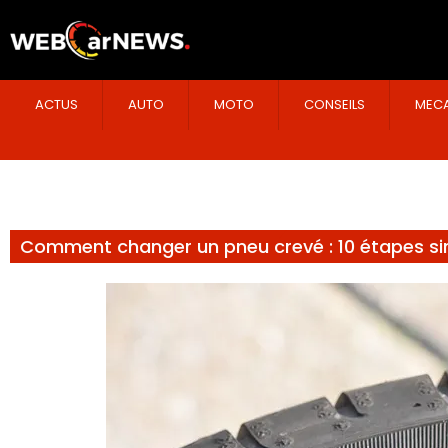
ACTUS
AUTO
MOTO
CONSEILS
MECA
Comment changer un pneu crevé : 10 étapes si