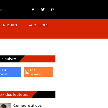
ENTRETIEN
ACCESSOIRES
s suivre
4,814
102k
bonnés
Followers
ix des lecteurs
Comparatif des