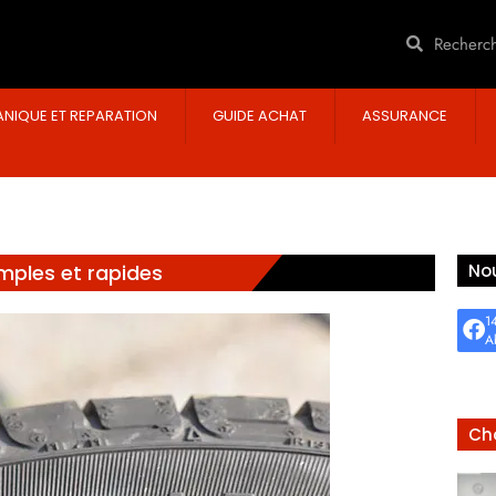
NIQUE ET REPARATION
GUIDE ACHAT
ASSURANCE
mples et rapides
Nou
1
A
Cho