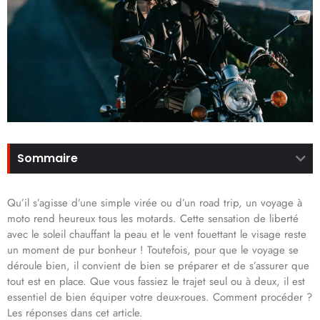
Sommaire
Qu’il s’agisse d’une simple virée ou d’un road trip, un voyage à
moto rend heureux tous les motards. Cette sensation de liberté
avec le soleil chauffant la peau et le vent fouettant le visage reste
un moment de pur bonheur ! Toutefois, pour que le voyage se
déroule bien, il convient de bien se préparer et de s’assurer que
tout est en place. Que vous fassiez le trajet seul ou à deux, il est
essentiel de bien équiper votre deux-roues. Comment procéder ?
Les réponses dans cet article.