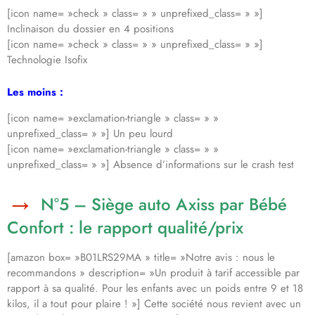
[icon name= »check » class= » » unprefixed_class= » »]
Inclinaison du dossier en 4 positions
[icon name= »check » class= » » unprefixed_class= » »]
Technologie Isofix
Les moins :
[icon name= »exclamation-triangle » class= » »
unprefixed_class= » »] Un peu lourd
[icon name= »exclamation-triangle » class= » »
unprefixed_class= » »] Absence d’informations sur le crash test
N°5 – Siège auto Axiss par Bébé
Confort : le rapport qualité/prix
[amazon box= »B01LRS29MA » title= »Notre avis : nous le
recommandons » description= »Un produit à tarif accessible par
rapport à sa qualité. Pour les enfants avec un poids entre 9 et 18
kilos, il a tout pour plaire ! »] Cette société nous revient avec un