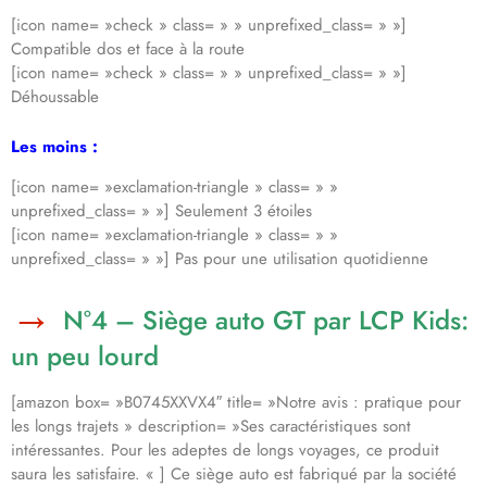
[icon name= »check » class= » » unprefixed_class= » »]
Compatible dos et face à la route
[icon name= »check » class= » » unprefixed_class= » »]
Déhoussable
Les moins :
[icon name= »exclamation-triangle » class= » »
unprefixed_class= » »] Seulement 3 étoiles
[icon name= »exclamation-triangle » class= » »
unprefixed_class= » »] Pas pour une utilisation quotidienne
N°4 – Siège auto GT par LCP Kids:
un peu lourd
[amazon box= »B0745XXVX4″ title= »Notre avis : pratique pour
les longs trajets » description= »Ses caractéristiques sont
intéressantes. Pour les adeptes de longs voyages, ce produit
saura les satisfaire. « ] Ce siège auto est fabriqué par la société