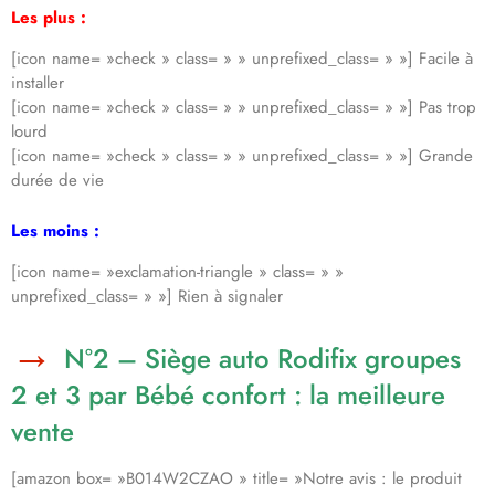
Les plus :
[icon name= »check » class= » » unprefixed_class= » »] Facile à
installer
[icon name= »check » class= » » unprefixed_class= » »] Pas trop
lourd
[icon name= »check » class= » » unprefixed_class= » »] Grande
durée de vie
Les moins :
[icon name= »exclamation-triangle » class= » »
unprefixed_class= » »] Rien à signaler
N°2 – Siège auto Rodifix groupes
2 et 3 par Bébé confort : la meilleure
vente
[amazon box= »B014W2CZAO » title= »Notre avis : le produit