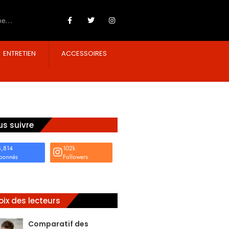
ENTRETIEN
ACCESSOIRES
s suivre
4,814
102k
bonnés
Followers
ix des lecteurs
Comparatif des