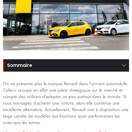
Sommaire
On ne présente plus la marque Renault dans l’univers automobile.
Celle-ci occupe en effet une place stratégique sur le marché et
compte des millions d’adeptes un peu partout dans le monde. Si
vous envisagez d’acheter une voiture, alors elle constitue une
excellente alternative. Actuellement, Renault met à disposition une
large variété de modèles aux fonctions aussi performantes les
unes que les autres.