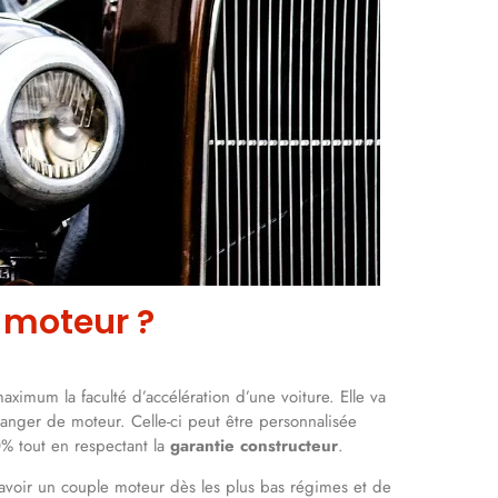
 moteur ?
ximum la faculté d’accélération d’une voiture. Elle va
hanger de moteur. Celle-ci peut être personnalisée
% tout en respectant la
garantie constructeur
.
’avoir un couple moteur dès les plus bas régimes et de