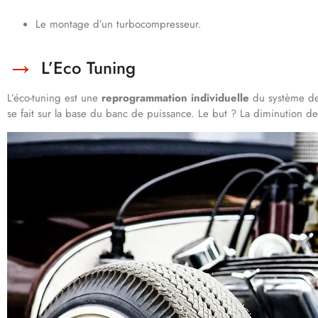
Le montage d’un turbocompresseur.
L’Eco Tuning
L’éco-tuning est une
reprogrammation individuelle
du système de
se fait sur la base du banc de puissance. Le but ? La diminution d