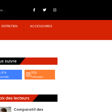
ENTRETIEN
ACCESSOIRES
s suivre
4,814
102k
bonnés
Followers
ix des lecteurs
Comparatif des