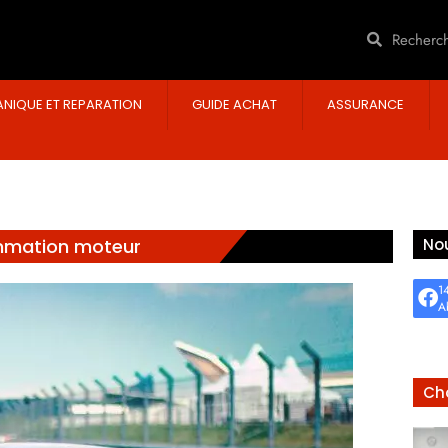
NIQUE ET REPARATION
GUIDE ACHAT
ASSURANCE
ammation moteur
Nou
1
A
Cho