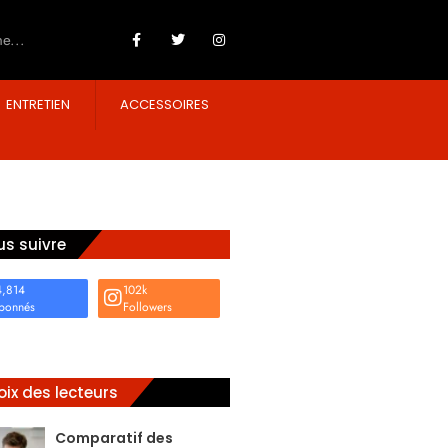
ENTRETIEN
ACCESSOIRES
s suivre
4,814
102k
bonnés
Followers
ix des lecteurs
Comparatif des