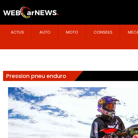
ACTUS
AUTO
MOTO
CONSEILS
MECA
Pression pneu enduro