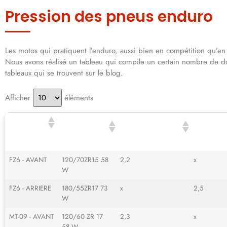
Pression des pneus enduro
Les motos qui pratiquent l’enduro, aussi bien en compétition qu’en l
Nous avons réalisé un tableau qui compile un certain nombre de do
tableaux qui se trouvent sur le blog.
Afficher
éléments
DIMENSIONS
PRESSION DES
PRESSION
MOTO
DU PNEU
PNEUS AV (VIDE)
PNEUS AR
FZ6 - AVANT
120/70ZR15 58
2,2
x
W
FZ6 - ARRIERE
180/55ZR17 73
x
2,5
W
MT-09 - AVANT
120/60 ZR 17
2,3
x
58 W