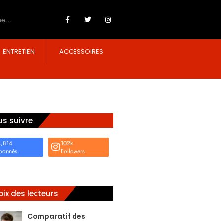
ENTRETIEN
ACCESSOIRES
s suivre
4,814
102k
bonnés
Followers
ix des lecteurs
Comparatif des