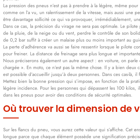
La pression des pneus n’est pas à prendre à la légère, même pou
comme on l’a vu, un ralentissement de la vitesse, mais aussi une p
être davantage sollicité ce qui va provoquer, irrémédiablement, un
Dans ce cas, la précision du virage ne sera pas optimale. Le pilot
de la pluie, de la neige ou du vent, perdre le contrôle de son boli
de 0,2 bar suffit à créer un malaise plus ou moins important au gu
La perte d’adhérence va aussi se faire ressentir lorsque le pilote con
pour freiner. La distance de freinage sera plus longue et importante
Nous préciserons également un autre aspect : en voiture, on parle 
chargée ». En moto, ce n’est pas la même chose. Il y a bien deux c
est possible d’accueillir jusqu’à deux personnes. Dans ces cas-là, il f
Mettez bien la bonne pression qui s’impose, en fonction de la prati
légère incidence. Pour les personnes qui dépassent les 100 kilos, i
dans les pneus pour avoir des conditions de sécurité optimales.
Où trouver la dimension de 
Sur les flancs du pneu, vous aurez cette valeur qui s’affiche. Cet ens
longue parce que chaque élément possède une signification précis