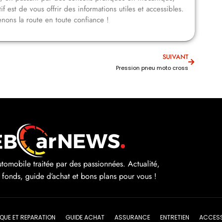
f est de vous offrir des informations utiles et accessibles.
nons la route en toute confiance !
SUIVANT
Pression pneu moto cross
automobile traitée par des passionnées. Actualité,
e fonds, guide d’achat et bons plans pour vous !
QUE ET REPARATION
GUIDE ACHAT
ASSURANCE
ENTRETIEN
ACCESS