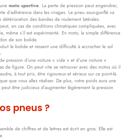
r une
moto sportive
. La perte de pression peut engendrer,
erte d’adhérence dans les virages. Le pneu sous-gonflé va
e détérioration des bandes de roulement latérales.
e peut, en cas de conditions climatiques compliquées, avec
de, même s’il est expérimenté. En moto, la simple différence
idon de son bolide.
duit le bolide et ressent une difficulté à accrocher le sol
.
de pression d’une voiture « vide » et d’une voiture «
as de figure. On peut vite se retrouver avec des motos où il
audra, à tout prix, être rigoureux et sérieux sur ce point-là.
que que vous allez réaliser. De plus, votre poids aura une
l peut être judicieux d’augmenter légèrement la pression
vos pneus ?
emble de chiffres et de lettres est écrit en gros. Elle est
e.