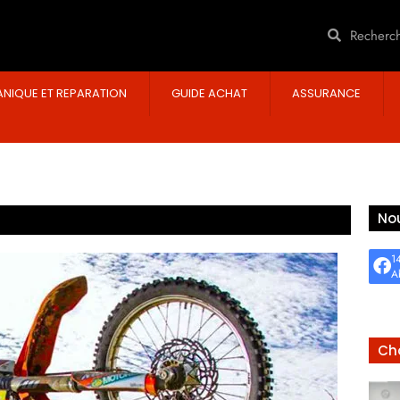
NIQUE ET REPARATION
GUIDE ACHAT
ASSURANCE
Nou
1
A
Cho