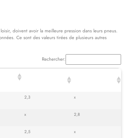
oisir, doivent avoir la meilleure pression dans leurs pneus.
nnées. Ce sont des valeurs tirées de plusieurs autres
Rechercher:
 DES
PRESSION DES
PRESSION DES
 (VIDE)
PNEUS AV
PNEUS AR
(CHARGÉ)
(CHARGÉ)
2,3
x
x
2,8
2,5
x