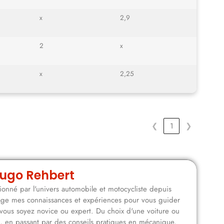
x
2,9
2
x
x
2,25
❮
1
❯
ugo Rehbert
onné par l'univers automobile et motocycliste depuis
rtage mes connaissances et expériences pour vous guider
vous soyez novice ou expert. Du choix d'une voiture ou
n, en passant par des conseils pratiques en mécanique,