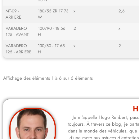
MT-09 -
180/55 ZR 17 73
x
2,6
ARRIERE
W
VARADERO
100/90 - 18 56
2
x
125 - AVANT
H
VARADERO
130/80 - 17 65
x
2
125 - ARRIERE
H
Affichage des éléments 1 à 6 sur 6 éléments
H
Je m'appelle Hugo Rehbert, passi
toujours. À travers ce blog, je pa
dans le monde des véhicules, que 
d'une moto aux astuces d'entretie