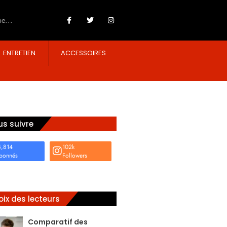
ENTRETIEN
ACCESSOIRES
s suivre
4,814
102k
bonnés
Followers
ix des lecteurs
Comparatif des