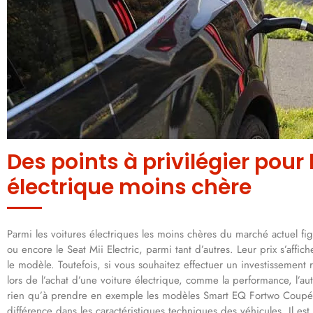
Des points à privilégier pour
électrique moins chère
Parmi les voitures électriques les moins chères du marché actuel fi
ou encore le Seat Mii Electric, parmi tant d’autres. Leur prix s’affi
le modèle. Toutefois, si vous souhaitez effectuer un investissement 
lors de l’achat d’une voiture électrique, comme la performance, l’a
rien qu’à prendre en exemple les modèles Smart EQ Fortwo Coupé 
différence dans les caractéristiques techniques des véhicules. Il est 