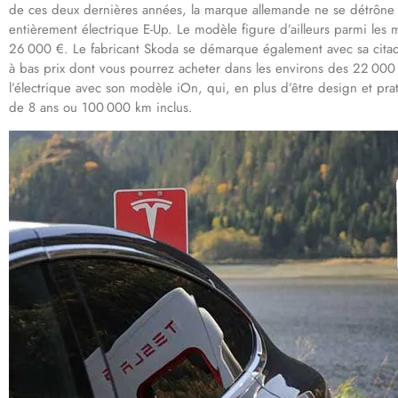
de ces deux dernières années, la marque allemande ne se détrône 
entièrement électrique E-Up. Le modèle figure d’ailleurs parmi les
26 000 €. Le fabricant Skoda se démarque également avec sa citadi
à bas prix dont vous pourrez acheter dans les environs des 22 000
l’électrique avec son modèle iOn, qui, en plus d’être design et prat
de 8 ans ou 100 000 km inclus.