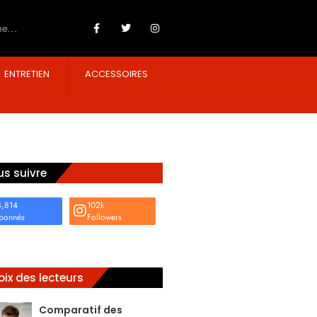
ENTRETIEN
ACCESSOIRES
s suivre
4,814
102k
bonnés
Followers
ix des lecteurs
Comparatif des