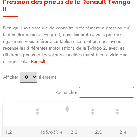
Pression des pneus de la Renault Twingo
II
Bien qu’il soit possible de connaître précisément la pression qu’il
faut mettre dans sa Twingo II, dans les portes, vous pourrez
également vous référer à ce tableau complet où nous avons
recensé les différentes motorisations de la Twingo 2, avec les
différents pneus et les valeurs associées (aussi bien à vide que
chargé) selon
Renault
.
Afficher
éléments
Rechercher:
MOTORISATION
DIMENSIONS
PRESSION
PRESSION
PRESSION
DE LA TWINGO
DU PNEU
DES PNEUS
DES PNEUS
DES PNEU
II
AV (VIDE)
AR (VIDE)
AV
(CHARGÉ)
1.2
165/65R14
2.2
2.0
2.4