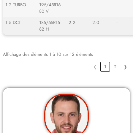
1.2 TURBO
195/45R16
--
--
--
80 V
1.5 DCI
185/55R15
2.2
2.0
--
82 H
Affichage des éléments 1 à 10 sur 12 éléments
❮
1
2
❯